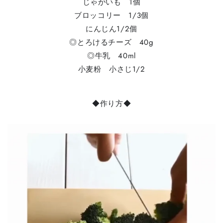
じゃがいも 1個
ブロッコリー 1/3個
にんじん1/2個
◎とろけるチーズ 40g
◎牛乳 40ml
小麦粉 小さじ1/2
⁠⁠◆作り方◆⁠