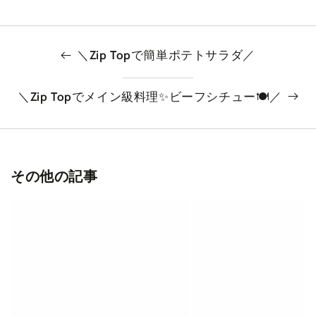
＼Zip Topで簡単ポテトサラダ／
＼Zip Topでメイン級料理✨ビーフシチュー🍽️／
その他の記事