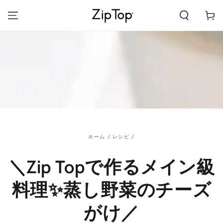
カ
コンテンツにスキッ
プする
ー
ト
ホーム
/
レシピ
/
＼Zip Topで作るメイン級
料理✨蒸し野菜のチーズ
がけ／