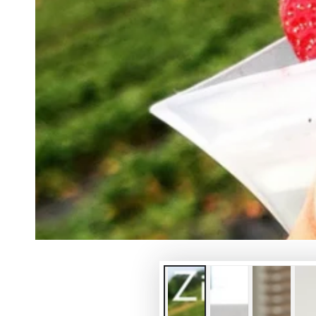
モ
ダ
ー
ル
で
1
メ
デ
ィ
ア
を
開
く