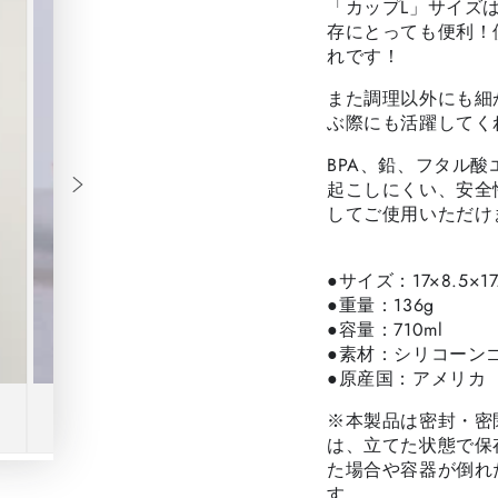
「カップL」サイズ
存にとっても便利！
れです！
また調理以外にも細
ぶ際にも活躍してく
BPA、鉛、フタル
起こしにくい、安全
してご使用いただけ
●サイズ：17×8.5×17
●重量：136g
●容量：710ml
●素材：シリコーン
●原産国：アメリカ
※本製品は密封・密
は、立てた状態で保
た場合や容器が倒れ
す。