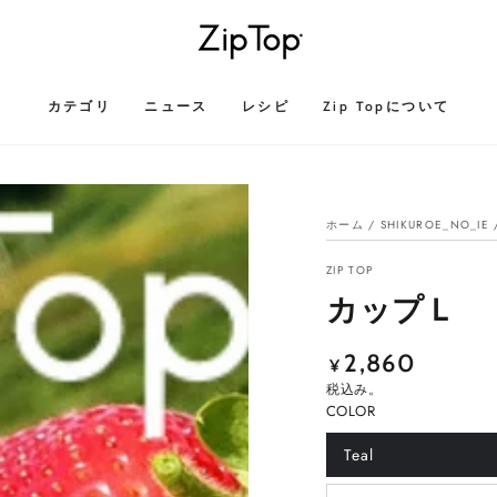
カテゴリ
ニュース
レシピ
Zip Topについて
ホーム
/
SHIKUROE_NO_IE
ZIP TOP
カップＬ
2,860
定
¥
価
税込み。
COLOR
Teal
バ
リ
エ