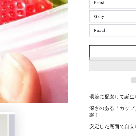
Frost
ー
バ
シ
リ
ョ
エ
ン
Gray
ー
バ
は
シ
リ
売
ョ
エ
り
ン
Peach
ー
バ
切
は
シ
リ
れ
売
ョ
エ
て
り
ン
ー
い
切
は
シ
る
れ
売
ョ
か
て
り
ン
販
い
切
は
売
る
れ
売
で
か
て
り
き
販
い
切
ま
売
る
れ
せ
で
か
て
ん
き
販
い
ま
売
る
せ
で
か
環境に配慮して誕生
ん
き
販
ま
売
せ
深さのある「カップ
で
ん
き
躍！
ま
せ
ん
安定した底面で自立