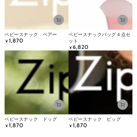
ベビースナック ベアー
ベビースナックバッグ４点セ
1,870
定
ット
¥
価
6,820
定
¥
価
ベビースナック ドッグ
ベビースナック ピッグ
1,870
1,870
定
定
¥
¥
価
価