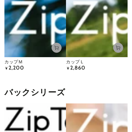
カップＭ
カップＬ
2,200
2,860
定
定
¥
¥
価
価
バックシリーズ