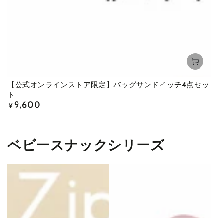
【公式オンラインストア限定】バッグサンドイッチ4点セッ
ト
9,600
定
¥
価
ベビースナックシリーズ