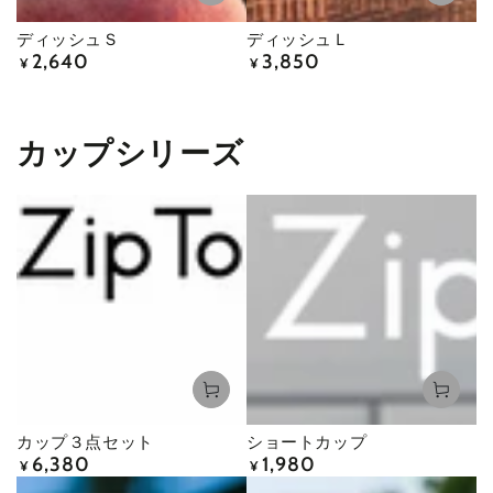
ディッシュＳ
ディッシュＬ
2,640
3,850
定
定
¥
¥
価
価
カップシリーズ
カップ３点セット
ショートカップ
6,380
1,980
定
定
¥
¥
価
価