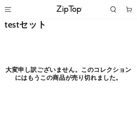
カ
コンテンツにスキッ
プする
ー
ト
コ
testセット
レ
ク
シ
ョ
大変申し訳ございません。このコレクション
ン:
にはもうこの商品が売り切れました。