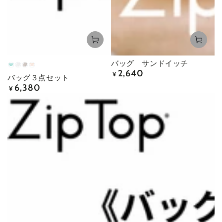
バッグ サンドイッチ
Teal
Frost
Gray
Peach
2,640
定
¥
バッグ３点セット
価
6,380
定
¥
価