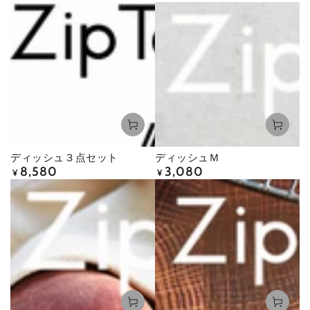
ディッシュ３点セット
ディッシュＭ
8,580
3,080
定
定
¥
¥
価
価