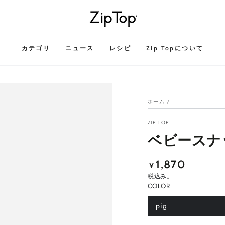
カテゴリ
ニュース
レシピ
Zip Topについて
ホーム
/
ZIP TOP
ベビースナ
1,870
定
¥
価
税込み。
COLOR
pig
バ
リ
エ