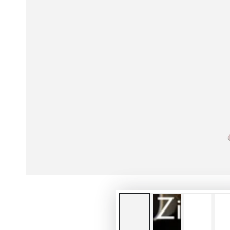
モ
ダ
ー
ル
で
{{
index
}}
メ
デ
ィ
ア
を
開
く