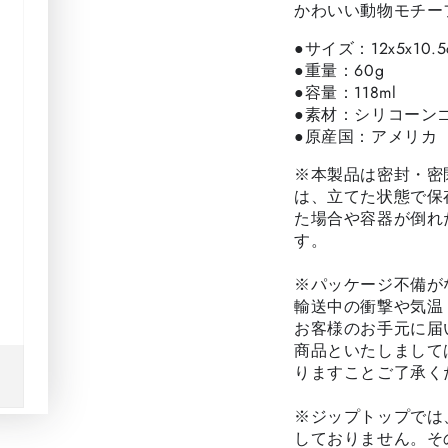
かわいい動物モチー
●サイズ：12x5x10.5
●重量：60g
●容量：118ml
●素材：シリコーン
●原産国：アメリカ
※本製品は密封・密
は、立てた状態で保
た場合や容器が倒れ
す。
※パッケージ不備が
輸送中の衝撃や気温
お客様のお手元に届
商品といたしまして
りますことご了承く
※ジップトップでは
しておりません。そ