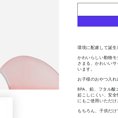
ー
シ
ョ
ン
は
売
り
切
れ
て
い
る
か
環境に配慮して誕生
販
売
かわいらしい動物モ
で
き
さまる、かわいいサ
ま
います。
せ
ん
お子様のおやつ入れ
BPA、鉛、フタル
起こしにくい、安全
にもご使用いただけ
もちろん、子供だけ