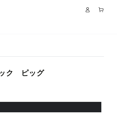
カ
グ
ー
イ
ト
ン
ック ピッグ